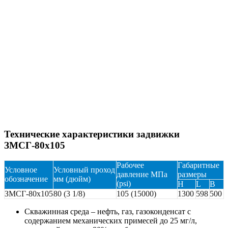
Технические характеристики задвижки
ЗМСГ-80х105
Рабочее
Габаритные
Условное
Условный проход
давление МПа
размеры
обозначение
мм (дюйм)
(psi)
H
L
B
ЗМСГ-80х105
80 (3 1/8)
105 (15000)
1300
598
500
Скважинная среда – нефть, газ, газоконденсат с
содержанием механических примесей до 25 мг/л,