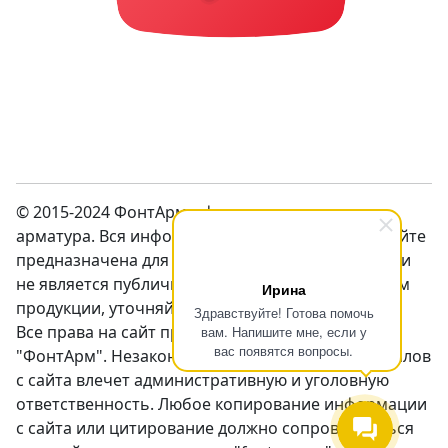
© 2015-2024 ФонтАрм – фонтанная устьевая
арматура. Вся информация предсталенная на сайте
предназначена для ознакомления с продукцией и
не является публичной оффертой. Перед заказом
Ирина
продукции, уточняйте цены у менеджеров.
Здравствуйте! Готова помочь
Все права на сайт принадлежат компании
вам. Напишите мне, если у
вас появятся вопросы.
"ФонтАрм". Незаконное использование материалов
с сайта влечет административную и уголовную
ответственность. Любое копирование информации
с сайта или цитирование должно сопровождаться